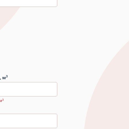
3
, м
3
 м