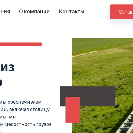
ения
О компании
Контакты
Остав
 из
ю
 мы обеспечиваем
ии, включая столицу.
емы, мы
 целостность грузов.